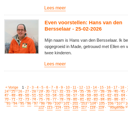
Lees meer
Even voorstellen: Hans van den
Bersselaar - 25-02-2026
Mijn naam is Hans van den Bersselaar. Ik ben
opgegroeid in Made, getrouwd met Ellen en 
twee kinderen.
Lees meer
<
Vorige
1
-
2
-
3
-
4
-
5
-
6
-
7
-
8
-
9
-
10
-
11
-
12
-
13
-
14
-
15
-
16
-
17
-
18
-
24
-
25
-
26
-
27
-
28
-
29
-
30
-
31
-
32
-
33
-
34
-
35
-
36
-
37
-
38
-
39
-
40
-
41
-
47
-
48
-
49
-
50
-
51
-
52
-
53
-
54
-
55
-
56
-
57
-
58
-
59
-
60
-
61
-
62
-
63
-
64
-
70
-
71
-
72
-
73
-
74
-
75
-
76
-
77
-
78
-
79
-
80
-
81
-
82
-
83
-
84
-
85
-
86
-
87
-
93
-
94
-
95
-
96
-
97
-
98
-
99
-
100
-
101
-
102
-
103
-
104
-
105
-
106
-
107
-
1
112
-
113
-
114
-
115
-
116
-
117
-
118
-
119
-
Volgende
>