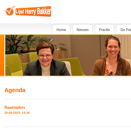
Home
Nieuws
Fractie
De Par
Agenda
Raadstafels
25-09-2025, 19:30