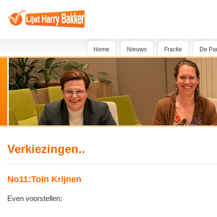
Home
Nieuws
Fractie
De Par
Verkiezingen..
No11:Toin Krijnen
Even voorstellen: