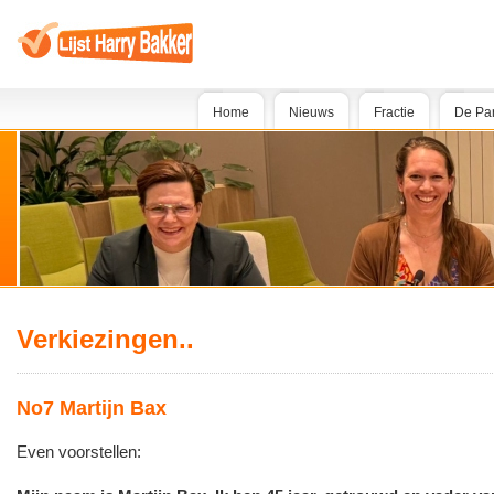
Home
Nieuws
Fractie
De Par
Verkiezingen..
No7 Martijn Bax
Even voorstellen: