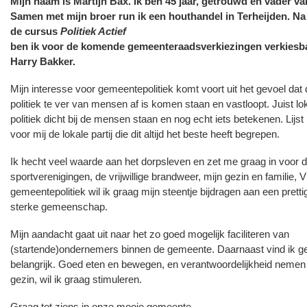
Mijn naam is Martijn Bax. Ik ben 45 jaar, getrouwd en vader v
Samen met mijn broer run ik een houthandel in Terheijden. Na
de cursus
Politiek Actief
ben ik voor de komende gemeenteraadsverkiezingen verkiesba
Harry Bakker.
Mijn interesse voor gemeentepolitiek komt voort uit het gevoel dat 
politiek te ver van mensen af is komen staan en vastloopt. Juist lo
politiek dicht bij de mensen staan en nog echt iets betekenen. Lijs
voor mij de lokale partij die dit altijd het beste heeft begrepen.
Ik hecht veel waarde aan het dorpsleven en zet me graag in voor d
sportverenigingen, de vrijwillige brandweer, mijn gezin en familie, V
gemeentepolitiek wil ik graag mijn steentje bijdragen aan een prettig
sterke gemeenschap.
Mijn aandacht gaat uit naar het zo goed mogelijk faciliteren van
(startende)ondernemers binnen de gemeente. Daarnaast vind ik g
belangrijk. Goed eten en bewegen, en verantwoordelijkheid nemen v
gezin, wil ik graag stimuleren.
Graag tot ziens in onze mooie gemeente.