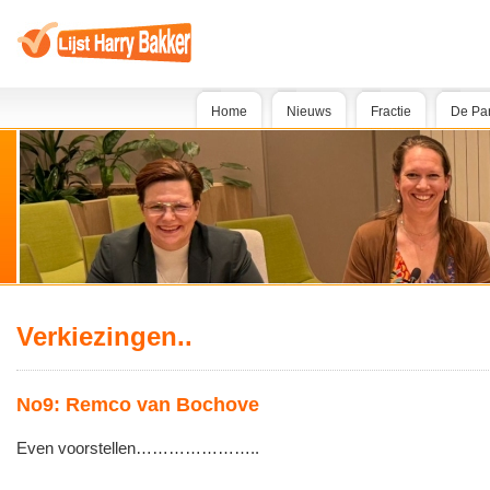
Home
Nieuws
Fractie
De Par
Verkiezingen..
No9: Remco van Bochove
Even voorstellen…………………..