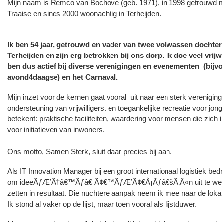
Mijn naam is Remco van Bochove (geb. 1971), in 1998 getrouwd 
Traaise en sinds 2000 woonachtig in Terheijden.
Ik ben 54 jaar, getrouwd en vader van twee volwassen dochter
Terheijden en zijn erg betrokken bij ons dorp. Ik doe veel vrijw
ben dus actief bij diverse verenigingen en evenementen (bijv
avond4daagse) en het Carnaval.
Mijn inzet voor de kernen gaat vooral uit naar een sterk verenigin
ondersteuning van vrijwilligers, en toegankelijke recreatie voor jon
betekent: praktische faciliteiten, waardering voor mensen die zich 
voor initiatieven van inwoners.
Ons motto, Samen Sterk, sluit daar precies bij aan.
Als
IT Innovation Manager
bij een groot internationaal logistiek bed
om ideeÃƒÆ’Ã†â€™Ãƒâ€ Ã¢€™ÃƒÆ’Ã¢€Å¡Ãƒâ€šÃ‚Â«n uit te wer
zetten in resultaat. Die nuchtere aanpak neem ik mee naar de lokale
Ik stond al vaker op de lijst, maar toen vooral als lijstduwer.