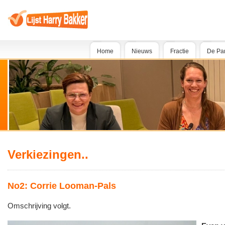
Home
Nieuws
Fractie
De Par
Verkiezingen..
No2: Corrie Looman-Pals
Omschrijving volgt.