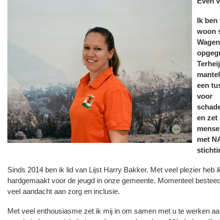
Even v
Ik ben
woon s
Wagenb
opgegr
Terhei
mantel
een t
voor
schad
en zet 
mense
met N
sticht
Sinds 2014 ben ik lid van Lijst Harry Bakker. Met veel plezier heb ik
hardgemaakt voor de jeugd in onze gemeente. Momenteel besteed
veel aandacht aan zorg en inclusie.
Met veel enthousiasme zet ik mij in om samen met u te werken a