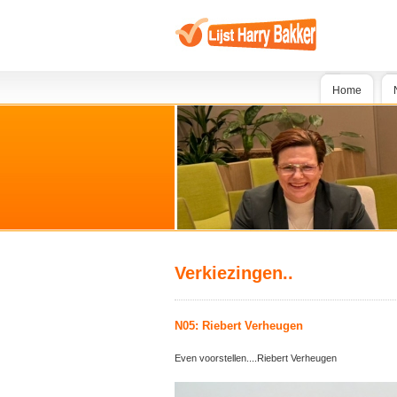
Home
Verkiezingen..
N05: Riebert Verheugen
Even voorstellen....Riebert Verheugen