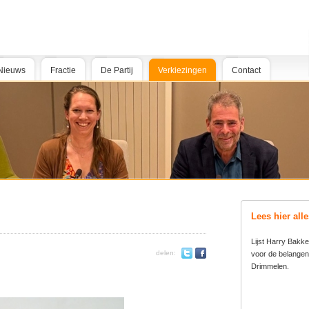
Nieuws
Fractie
De Partij
Verkiezingen
Contact
Lees hier all
Lijst Harry Bakker
Twitter
Facebook
delen:
voor de belange
Drimmelen.