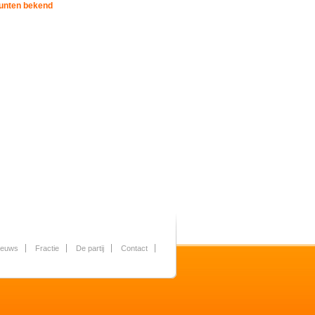
unten bekend
ieuws
Fractie
De partij
Contact