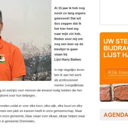
Al 15 jaar ik heb nog
nooit zo lang ergens
gewoond! Dat wil
dus zeggen dat ik
het hier heel erg
naar mijn zin heb.
Reden voor mij om
nog een keer op de
kieslijst te gaan
staan bij
Lijst Harry Bakker.
In mijn dagelijks leven
ben ik aan het werk
als professioneel
mentor (vergelijkbaar
g en welzijn) voor mensen die iemand nodig hebben die hen
opkomt voor hun belangen.
melen zodat er voor elke kern, elke wijk, elke buurt en elke
edereen een plek en kansen heeft in onze gemeenschap. Maar
van onze gemeente, klaar staan voor elkaar, elkaar helpen waar
n in gemeente Drimmelen.